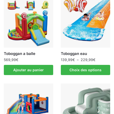
Toboggan a balle
Toboggan eau
Plage
569,99
€
139,99
€
–
229,99
€
de
Ce
Ajouter au panier
Choix des options
prix :
produit
139,99€
a
à
plusieurs
229,99€
variations.
Les
options
peuvent