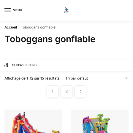
Skip
Skip
to
to
MENU
0
navigation
content
Accueil
Toboggans gonflable
/
Toboggans gonflable
SHOW FILTERS
Affichage de 1–12 sur 15 résultats
1
2