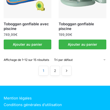
être
choisies
sur
la
Toboggan gonflable avec
Toboggan gonflable
page
piscine
piscine
du
749,99
€
199,99
€
produit
Ajouter au panier
Ajouter au panier
Affichage de 1–12 sur 15 résultats
1
2
Mention légales
Conditions générales d’utilisation